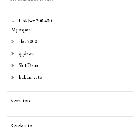
Link bet 200 400
Mposport
slot 5000
qqdewa
Slot Demo
hukum toto
Kenzototo
Rezekitoto