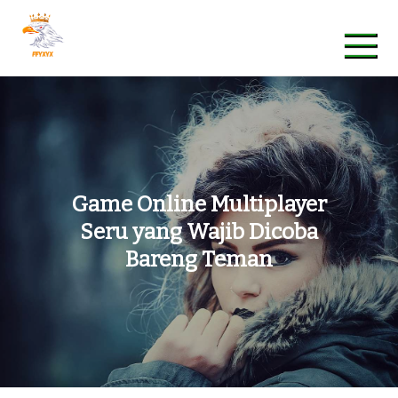
Skip
to
content
Bloggers Unite
Game Online Multiplayer
Seru yang Wajib Dicoba
Bareng Teman