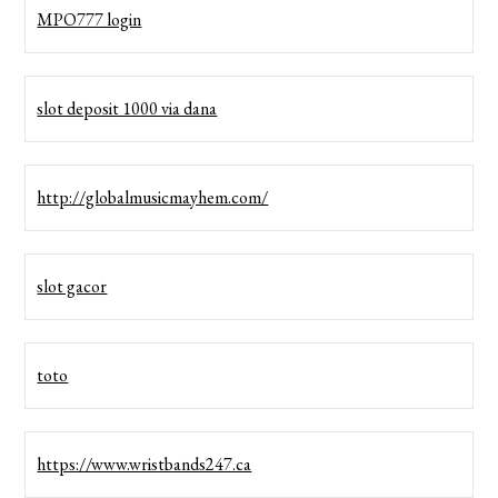
MPO777 login
slot deposit 1000 via dana
http://globalmusicmayhem.com/
slot gacor
toto
https://www.wristbands247.ca