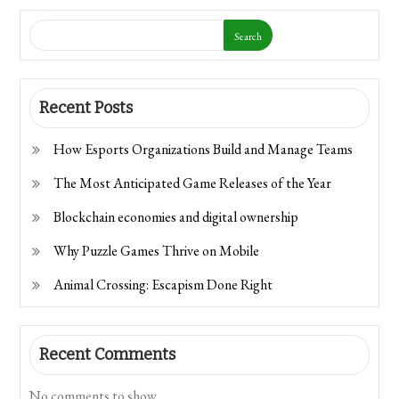
Search
Recent Posts
How Esports Organizations Build and Manage Teams
The Most Anticipated Game Releases of the Year
Blockchain economies and digital ownership
Why Puzzle Games Thrive on Mobile
Animal Crossing: Escapism Done Right
Recent Comments
No comments to show.