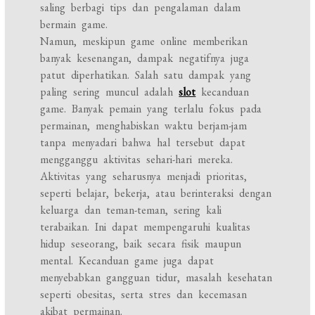
saling berbagi tips dan pengalaman dalam
bermain game.
Namun, meskipun game online memberikan
banyak kesenangan, dampak negatifnya juga
patut diperhatikan. Salah satu dampak yang
paling sering muncul adalah
slot
kecanduan
game. Banyak pemain yang terlalu fokus pada
permainan, menghabiskan waktu berjam-jam
tanpa menyadari bahwa hal tersebut dapat
mengganggu aktivitas sehari-hari mereka.
Aktivitas yang seharusnya menjadi prioritas,
seperti belajar, bekerja, atau berinteraksi dengan
keluarga dan teman-teman, sering kali
terabaikan. Ini dapat mempengaruhi kualitas
hidup seseorang, baik secara fisik maupun
mental. Kecanduan game juga dapat
menyebabkan gangguan tidur, masalah kesehatan
seperti obesitas, serta stres dan kecemasan
akibat permainan.